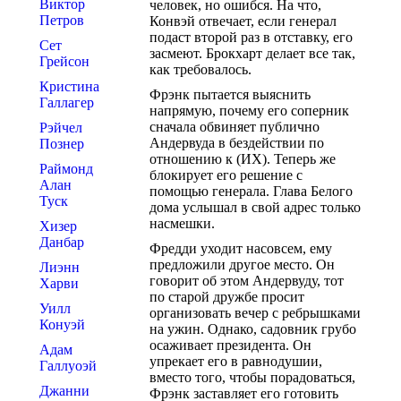
Виктор
человек, но ошибся. На что,
Петров
Конвэй отвечает, если генерал
подаст второй раз в отставку, его
Сет
засмеют. Брокхарт делает все так,
Грейсон
как требовалось.
Кристина
Фрэнк пытается выяснить
Галлагер
напрямую, почему его соперник
сначала обвиняет публично
Рэйчел
Андервуда в бездействии по
Познер
отношению к (ИХ). Теперь же
Раймонд
блокирует его решение с
Алан
помощью генерала. Глава Белого
Туск
дома услышал в свой адрес только
насмешки.
Хизер
Данбар
Фредди уходит насовсем, ему
предложили другое место. Он
Лиэнн
говорит об этом Андервуду, тот
Харви
по старой дружбе просит
Уилл
организовать вечер с ребрышками
Конуэй
на ужин. Однако, садовник грубо
осаживает президента. Он
Адам
упрекает его в равнодушии,
Галлуоэй
вместо того, чтобы порадоваться,
Джанни
Фрэнк заставляет его готовить