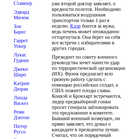
Стампер
уже второй доктор заявляет, о
вредности полетов. Необходимо
Эдвард
пользоваться воздушным
Мичем
транспортом только 1 раз в
неделю.
Клэр
боится за мужа,
Зои
ведь печень может неожиданно
Барнс
отторгнуться. Она берет на себя
Гаррет
все встречи с избирателями в
Уокер
других городах.
Лукас
Президент по совету военного
Гудвин
руководства хочет нанести удар
по террористической организации
Джеки
(ИХ). Фрэнк предлагает всю
Шарп
грязную работу сделать с
Катрин
помощью российских солдат, а
Дюран
США пожнет плоды славы.
Конвэй и Брокхарт встречаются,
Линда
лидер предвыборной гонки
Васкез
просит генерала заблокировать
Реми
это предложение в комитете.
Дэнтон
Бывший военный возмущен, он
прямо заявляет, что думал о
Питер
кандидате в президенты лучше.
Руссо
Считал, что он порядочный