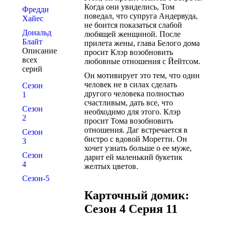
Когда они увиделись, Том
Фредди
поведал, что супруга Андервуда,
Хайес
не боится показаться слабой
Дональд
любящей женщиной. После
Блайт
прилета жены, глава Белого дома
Описание
просит Клэр возобновить
всех
любовные отношения с Йейтсом.
серий
Он мотивирует это тем, что один
человек не в силах сделать
Сезон
другого человека полностью
1
счастливым, дать все, что
Сезон
необходимо для этого. Клэр
2
просит Тома возобновить
отношения. Даг встречается в
Сезон
бистро с вдовой Моретти. Он
3
хочет узнать больше о ее муже,
Сезон
дарит ей маленький букетик
4
желтых цветов.
Сезон-5
Карточный домик:
Сезон 4 Серия 11