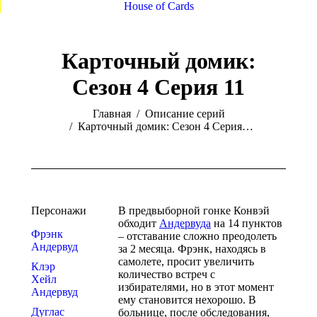
House of Cards
Карточный домик:
Сезон 4 Серия 11
You are here:
Главная
Описание серий
Карточный домик: Сезон 4 Серия…
Персонажи
В предвыборной гонке Конвэй
обходит
Андервуда
на 14 пунктов
Фрэнк
– отставание сложно преодолеть
Андервуд
за 2 месяца. Фрэнк, находясь в
самолете, просит увеличить
Клэр
количество встреч с
Хейл
избирателями, но в этот момент
Андервуд
ему становится нехорошо. В
Дуглас
больнице, после обследования,