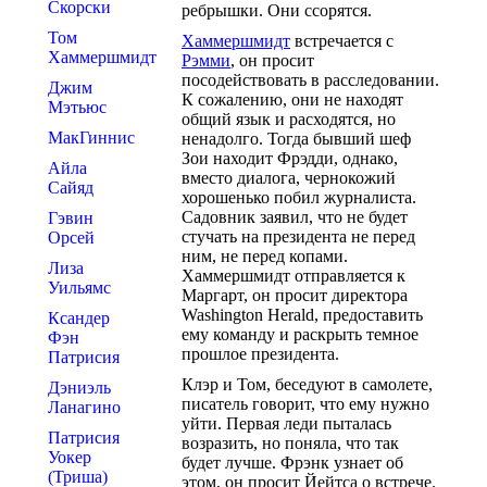
Скорски
ребрышки. Они ссорятся.
Том
Хаммершмидт
встречается с
Хаммершмидт
Рэмми
, он просит
посодействовать в расследовании.
Джим
К сожалению, они не находят
Мэтьюс
общий язык и расходятся, но
МакГиннис
ненадолго. Тогда бывший шеф
Зои находит Фрэдди, однако,
Айла
вместо диалога, чернокожий
Сайяд
хорошенько побил журналиста.
Садовник заявил, что не будет
Гэвин
стучать на президента не перед
Орсей
ним, не перед копами.
Лиза
Хаммершмидт отправляется к
Уильямс
Маргарт, он просит директора
Washington Herald, предоставить
Ксандер
ему команду и раскрыть темное
Фэн
прошлое президента.
Патрисия
Клэр и Том, беседуют в самолете,
Дэниэль
писатель говорит, что ему нужно
Ланагино
уйти. Первая леди пыталась
Патрисия
возразить, но поняла, что так
Уокер
будет лучше. Фрэнк узнает об
(Триша)
этом, он просит Йейтса о встрече.