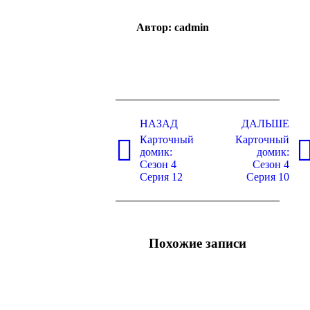
Автор:
cadmin
Post
navigation
НАЗАД
ДАЛЬШЕ
Карточный
Карточный
домик:
домик:
Previous
Next
Сезон 4
Сезон 4
post:
post:
Серия 12
Серия 10
Похожие записи