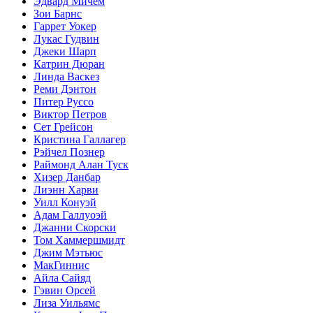
Эдвард Мичем
Зои Барнс
Гаррет Уокер
Лукас Гудвин
Джеки Шарп
Катрин Дюран
Линда Васкез
Реми Дэнтон
Питер Руссо
Виктор Петров
Сет Грейсон
Кристина Галлагер
Рэйчел Познер
Раймонд Алан Туск
Хизер Данбар
Лиэнн Харви
Уилл Конуэй
Адам Галлуоэй
Джанни Скорски
Том Хаммершмидт
Джим Мэтьюс
МакГиннис
Айла Сайяд
Гэвин Орсей
Лиза Уильямс