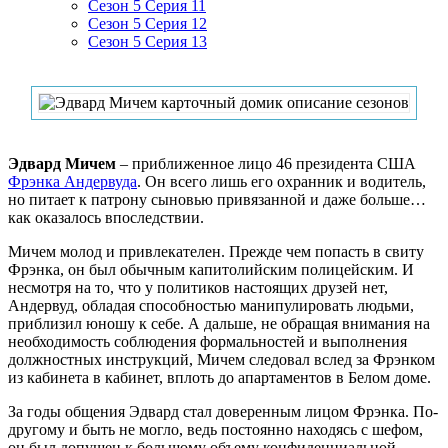
Сезон 5 Серия 11
Сезон 5 Серия 12
Сезон 5 Серия 13
Эдвард Мичем
– приближенное лицо 46 президента США
Фрэнка Андервуда
. Он всего лишь его охранник и водитель,
но питает к патрону сыновью привязанной и даже больше…
как оказалось впоследствии.
Мичем молод и привлекателен. Прежде чем попасть в свиту
Фрэнка, он был обычным капитолийским полицейским. И
несмотря на то, что у политиков настоящих друзей нет,
Андервуд, обладая способностью манипулировать людьми,
приблизил юношу к себе. А дальше, не обращая внимания на
необходимость соблюдения формальностей и выполнения
должностных инструкций, Мичем следовал вслед за Фрэнком
из кабинета в кабинет, вплоть до апартаментов в Белом доме.
За годы общения Эдвард стал доверенным лицом Фрэнка. По-
другому и быть не могло, ведь постоянно находясь с шефом,
он был допущен к большому объему конфиденциальной