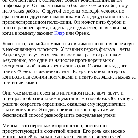
информации. Он знает намного больше, чем хотел бы, но у
него такая работа. С другой стороны молодой человек по
сравнению с другими помощниками Андервуд находится на
привилегированном положении. Он может пить бурбон и
пиво в рабочее время, сидеть где вздумается, не вскакивая,
когда в комнату заходит
Клэр
или Фрэнк.
Более того, в какой-то момент их взаимоотношения переходят
в неожиданную плоскость. У главных героев фильма – четы
Андервудов случается секс втроем как раз с охранником.
Безусловно, это один из наиболее противоречивых с
эмоциональной точки зрения эпизодов. Оказывается, даже
циник Фрэнк и «железная леди» Клэр способны потерять
контроль над своими поступками и искать разрядки, выходя за
принятые рамки.
Они уже малоинтересны в интимном плане друг другу и
ищут разнообразия таким щекотливым способом. Оба супруга
решили совратить охранника, оказывая ему недвузначные
знаки внимания. Это для президентской пары самый
безопасный способ разнообразить сексуальные утехи.
Мичем – это персонаж второго плана, постоянно
присутствующий в сюжетной линии. Его роль как можно
многогранней раскрыть характер человека, волею судеб