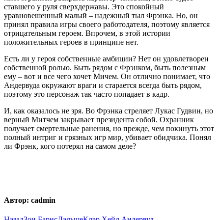
ставшего у руля сверхдержавы. Это спокойный
уравновешенный малый – надежный тыл Фрэнка. Но, он
принял правила игры своего работодателя, поэтому является
отрицательным героем. Впрочем, в этой истории
положительных героев в принципе нет.
Есть ли у героя собственные амбиции? Нет он удовлетворен
собственной ролью. Быть рядом с Фрэнком, быть полезным
ему – вот и все чего хочет Мичем. Он отлично понимает, что
Андервуда окружают враги и старается всегда быть рядом,
поэтому это персонаж так часто попадает в кадр.
И, как оказалось не зря. Во Фрэнка стреляет Лукас Гудвин, но
верный Митчем закрывает президента собой. Охранник
получает смертельные ранения, но прежде, чем покинуть этот
полный интриг и грязных игр мир, убивает обидчика. Понял
ли Фрэнк, кого потерял на самом деле?
Автор:
cadmin
Previous
Next
Назад
Зои Барнс
Дальше
Клэр Хейл Андервуд